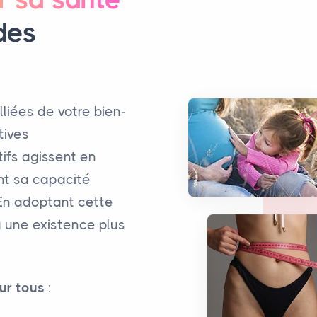
des
lliées de votre bien-
tives
ifs agissent en
nt sa capacité
 En adoptant cette
 une existence plus
our tous
: