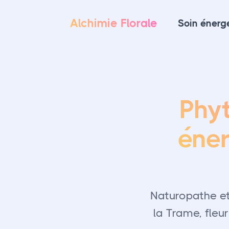
Alchimie Florale
Soin énerg
Phyt
éner
Naturopathe et
la Trame, fleu