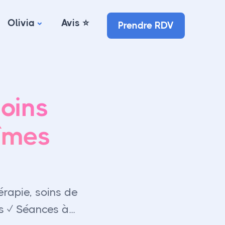
Olivia
Avis ⭐️
Prendre RDV
soins
Nîmes
rapie, soins de
 ✓ Séances à...