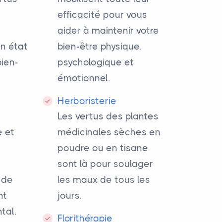
efficacité pour vous
aider à maintenir votre
n état
bien-être physique,
bien-
psychologique et
émotionnel.
Herboristerie
Les vertus des plantes
e et
médicinales sèches en
poudre ou en tisane
sont là pour soulager
 de
les maux de tous les
nt
jours.
tal.
Florithérapie