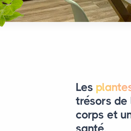
Les
plante
trésors de 
corps et u
santé.