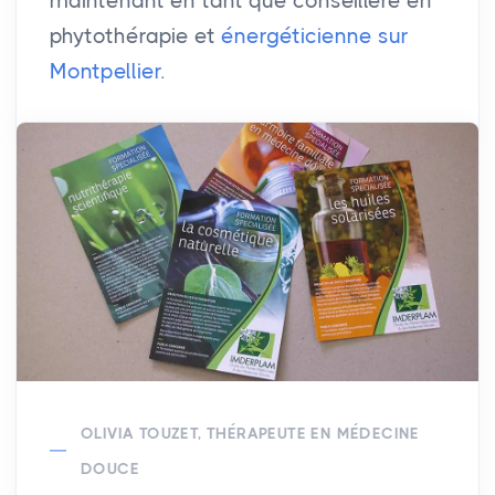
maintenant en tant que conseillère en
phytothérapie et
énergéticienne sur
Montpellier
.
OLIVIA TOUZET, THÉRAPEUTE EN MÉDECINE
DOUCE